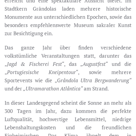
erreicht und eine spektakuläre Aussicht bietet. Im
Stadtkern Grândolas laden mehrere historische
Monumente aus unterschiedlichen Epochen, sowie das
besonders empfehlenswerte Museum sakraler Kunst
zur Besichtigung ein.
Das ganze Jahr über finden verschiedene
volkstümliche Veranstaltungen statt, darunter das
„
Jagd & Fischerei Fest
“, das „
Augustfest
“ und die
„
Portugiesische Kneipentour
“, sowie mehrere
Sportevents wie die „G
rândola Ultra Bergwanderung“
und der
„Ultramarathon Atlântica“
am Strand.
In dieser Landesgegend scheint die Sonne an mehr als
300 Tagen im Jahr, dazu kommen die perfekte
Luftqualität, hochwertige Lebensmittel, niedrige
Lebenshaltungskosten und die freundlichen
Einheimischen. Das Klima ähnelt dem in