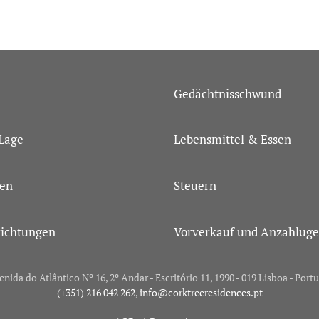
Gedächtnisschwund
Lage
Lebensmittel & Essen
gen
Steuern
richtungen
Vorverkauf und Anzahlug
enida do Atlântico Nº 16, 2º Andar - Escritório 11, 1990 - 019 Lisboa - Portu
(+351) 216 042 262
,
info@corktreeresidences.pt