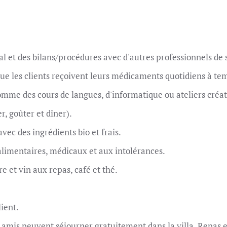
al et des bilans/procédures avec d'autres professionnels de 
que les clients reçoivent leurs médicaments quotidiens à te
 comme des cours de langues, d'informatique ou ateliers créat
r, goûter et dîner).
ec des ingrédients bio et frais.
limentaires, médicaux et aux intolérances.
ère et vin aux repas, café et thé.
lient.
amis peuvent séjourner gratuitement dans la villa. Repas et