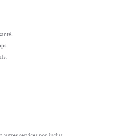
santé.
mps.
ifs.
 autres services non inclus.